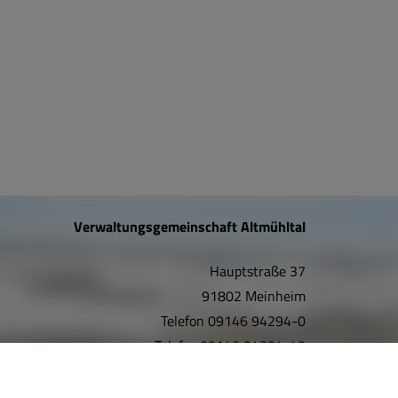
Verwaltungsgemeinschaft Altmühltal
Hauptstraße 37
91802 Meinheim
Telefon
09146 94294-0
Telefax
09146 94294-49
E-Mail:
info@vgem-altmuehltal.de
Internet:
www.vgem-altmuehltal.de