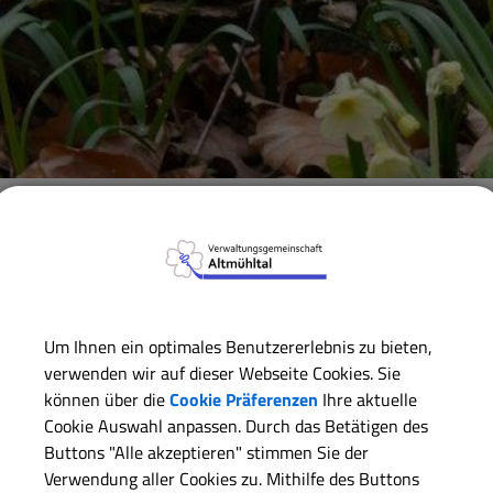
Verwaltungsgemeinschaft
Gemeinde Alesheim
Gemein
ZURÜCK
Um Ihnen ein optimales Benutzererlebnis zu bieten,
verwenden wir auf dieser Webseite Cookies. Sie
Gerhard Müller
können über die
Cookie Präferenzen
Ihre aktuelle
Cookie Auswahl anpassen. Durch das Betätigen des
Buttons "Alle akzeptieren" stimmen Sie der
Kontaktdaten:
Verwendung aller Cookies zu. Mithilfe des Buttons