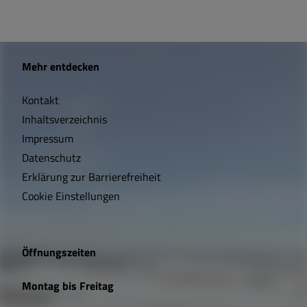
W
Mehr entdecken
i
Kontakt
c
Inhaltsverzeichnis
h
Impressum
t
Datenschutz
Erklärung zur Barrierefreiheit
i
Cookie Einstellungen
g
e
Öffnungszeiten
L
Montag bis Freitag
i