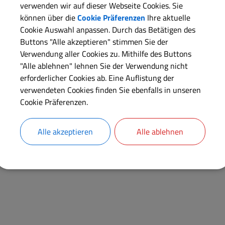
Meinheim
verwenden wir auf dieser Webseite Cookies. Sie
können über die
Cookie Präferenzen
Ihre aktuelle
Kontakt:
Cookie Auswahl anpassen. Durch das Betätigen des
Herr
Roland
Stückle
Buttons "Alle akzeptieren" stimmen Sie der
Verwendung aller Cookies zu. Mithilfe des Buttons
"Alle ablehnen" lehnen Sie der Verwendung nicht
Anschrift
erforderlicher Cookies ab. Eine Auflistung der
Wolfsbronn
22
verwendeten Cookies finden Sie ebenfalls in unseren
91802
Meinheim
Cookie Präferenzen.
Alle akzeptieren
Alle ablehnen