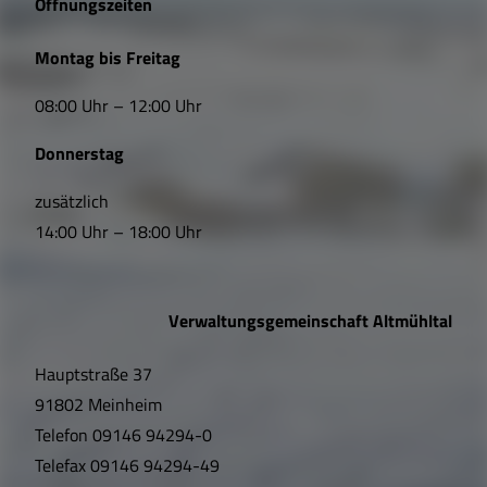
Öffnungszeiten
L
Montag bis Freitag
i
08:00 Uhr – 12:00 Uhr
n
Donnerstag
k
s
zusätzlich
14:00 Uhr – 18:00 Uhr
,
Ö
Verwaltungsgemeinschaft Altmühltal
f
Hauptstraße 37
f
91802 Meinheim
n
Telefon
09146 94294-0
u
Telefax
09146 94294-49