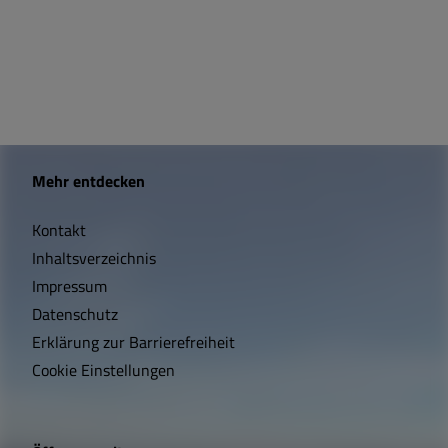
W
Mehr entdecken
i
Kontakt
c
Inhaltsverzeichnis
h
Impressum
t
Datenschutz
Erklärung zur Barrierefreiheit
i
Cookie Einstellungen
g
e