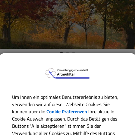
Verwaltungsgemeinschaft
Markt Markt Berolzheim
Ve
ZURÜCK
Um Ihnen ein optimales Benutzererlebnis zu bieten,
verwenden wir auf dieser Webseite Cookies. Sie
VEREINE
MARKT BEROLZHEIM
können über die
Cookie Präferenzen
Ihre aktuelle
VdK, Ortsgruppe Markt
Cookie Auswahl anpassen. Durch das Betätigen des
Buttons "Alle akzeptieren" stimmen Sie der
Verwendung aller Cookies zu. Mithilfe des Buttons