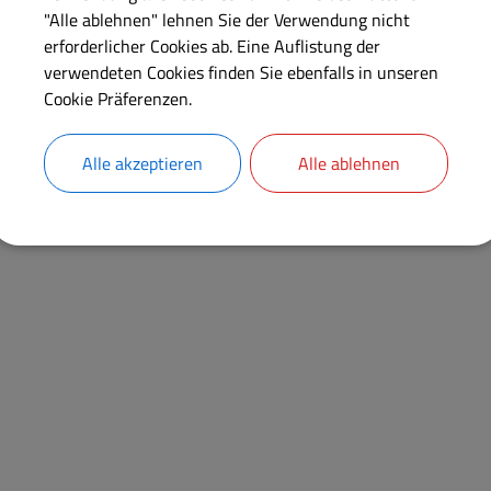
Kontakt:
"Alle ablehnen" lehnen Sie der Verwendung nicht
Frau
Anita
Nowak
erforderlicher Cookies ab. Eine Auflistung der
verwendeten Cookies finden Sie ebenfalls in unseren
Cookie Präferenzen.
Anschrift
Heidenheimer Weg
6
91801
Markt Berolzheim
Alle akzeptieren
Alle ablehnen