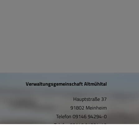
Verwaltungsgemeinschaft Altmühltal
Hauptstraße 37
91802 Meinheim
Telefon
09146 94294-0
Telefax
09146 94294-49
E-Mail:
info@vgem-altmuehltal.de