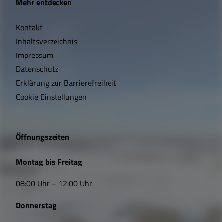
Mehr entdecken
i
Kontakt
c
Inhaltsverzeichnis
h
Impressum
t
Datenschutz
Erklärung zur Barrierefreiheit
i
Cookie Einstellungen
g
e
Öffnungszeiten
L
Montag bis Freitag
i
08:00 Uhr – 12:00 Uhr
n
Donnerstag
k