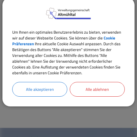
Gemeinschaftsversammlung
Wilfried Cramer
(Vorsitzende/r)
Helmut Zäh
(Stellvertrende/r Vorsitzende/r)
Um Ihnen ein optimales Benutzererlebnis zu bieten, verwenden
Kevin Stützer
wir auf dieser Webseite Cookies. Sie können über die
Cookie
Mathias Hertlein
Präferenzen
Ihre aktuelle Cookie Auswahl anpassen. Durch das
Betätigen des Buttons "Alle akzeptieren" stimmen Sie der
Johannes Hummel
Verwendung aller Cookies zu. Mithilfe des Buttons "Alle
Christa Singer
ablehnen" lehnen Sie der Verwendung nicht erforderlicher
Cookies ab. Eine Auflistung der verwendeten Cookies finden Sie
Werner Meister jun.
ebenfalls in unseren Cookie Präferenzen.
Ursula Waschkuhn-Hofmann
Christine Engelhardt
Alle akzeptieren
Alle ablehnen
Günter Ströbel
W