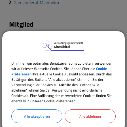
Gemeinderat Meinheim
Mitglied
Schulverbandsversammlung
Um Ihnen ein optimales Benutzererlebnis zu bieten, verwenden
wir auf dieser Webseite Cookies. Sie können über die
Cookie
Gemeinschaftsversammlung
Präferenzen
Ihre aktuelle Cookie Auswahl anpassen. Durch das
Betätigen des Buttons "Alle akzeptieren" stimmen Sie der
Wilfried Cramer
(Vorsitzende/r)
Verwendung aller Cookies zu. Mithilfe des Buttons "Alle
ablehnen" lehnen Sie der Verwendung nicht erforderlicher
Helmut Zäh
(Stellvertrende/r Vorsitzende/r)
Cookies ab. Eine Auflistung der verwendeten Cookies finden Sie
Kevin Stützer
ebenfalls in unseren Cookie Präferenzen.
Mathias Hertlein
Johannes Hummel
Alle akzeptieren
Alle ablehnen
Christa Singer