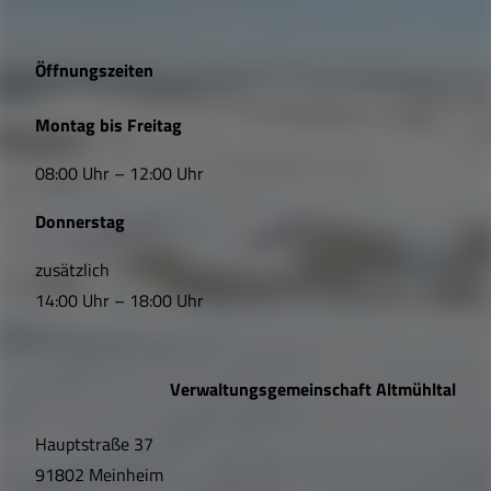
g
e
Öffnungszeiten
L
Montag bis Freitag
i
08:00 Uhr – 12:00 Uhr
n
Donnerstag
k
s
zusätzlich
14:00 Uhr – 18:00 Uhr
,
Ö
Verwaltungsgemeinschaft Altmühltal
f
Hauptstraße 37
f
91802 Meinheim