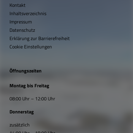
Kontakt
c
Inhaltsverzeichnis
h
Impressum
t
Datenschutz
Erklärung zur Barrierefreiheit
i
Cookie Einstellungen
g
e
Öffnungszeiten
L
Montag bis Freitag
i
08:00 Uhr – 12:00 Uhr
n
Donnerstag
k
s
zusätzlich
14:00 Uhr – 18:00 Uhr