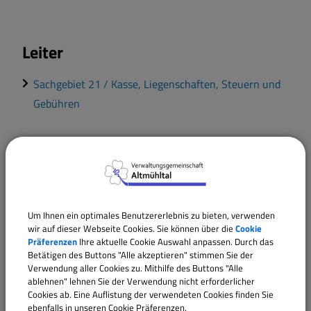
Leiter
Sachgebiet 21 / Kasse, Liegenschaften, Steuern und
Gebühren
Verwaltungsleistungen
Abwasser; Zahlung der Abwassergebühren
Grundsteuer; Erhalt des Grundsteuerbescheids und
Um Ihnen ein optimales Benutzererlebnis zu bieten, verwenden
Zahlung an die Gemeinde
wir auf dieser Webseite Cookies. Sie können über die
Cookie
Präferenzen
Ihre aktuelle Cookie Auswahl anpassen. Durch das
Hundesteuer; An- und Abmeldung eines Hundes
Betätigen des Buttons "Alle akzeptieren" stimmen Sie der
Immobilien; Informationen zur Vermietung und
Verwendung aller Cookies zu. Mithilfe des Buttons "Alle
ablehnen" lehnen Sie der Verwendung nicht erforderlicher
Verpachtung durch die Gemeinde
Cookies ab. Eine Auflistung der verwendeten Cookies finden Sie
Kommunale Liegenschaftsverwaltung; Informationen
ebenfalls in unseren Cookie Präferenzen.