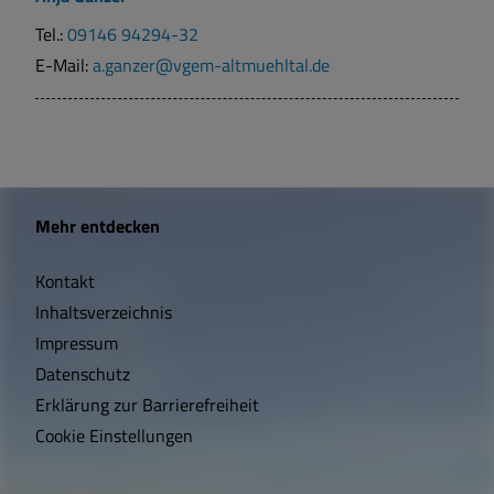
Tel.:
09146 94294-32
E-Mail:
a.ganzer@vgem-altmuehltal.de
W
Mehr entdecken
i
Kontakt
c
Inhaltsverzeichnis
h
Impressum
t
Datenschutz
Erklärung zur Barrierefreiheit
i
Cookie Einstellungen
g