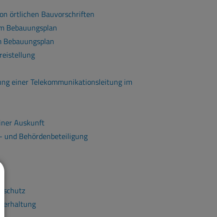
on örtlichen Bauvorschriften
om Bebauungsplan
om Bebauungsplan
eistellung
ung einer Telekommunikationsleitung im
iner Auskunft
- und Behördenbeteiligung
rschutz
nterhaltung