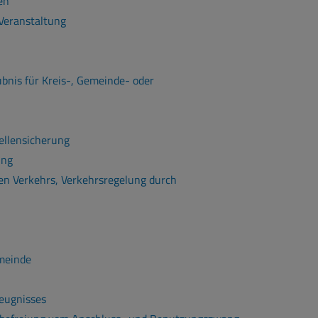
en
Veranstaltung
nis für Kreis-, Gemeinde- oder
ellensicherung
ung
en Verkehrs, Verkehrsregelung durch
meinde
eugnisses