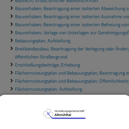
Baurecht; Erlass örtlicher Bauvorschriften
Bauvorhaben; Beantragung einer isolierten Abweichung v
Bauvorhaben; Beantragung einer isolierten Ausnahme v
Bauvorhaben; Beantragung einer isolierten Befreiung v
Bauvorhaben; Vorlage von Unterlagen zur Genehmigungsfr
Bebauungsplan; Aufstellung
Breitbandausbau; Beantragung der Verlegung oder Änder
öffentlichen Straßengrund
Erschließungsbeiträge; Erhebung
Flächennutzungsplan und Bebauungsplan; Beantragung e
Flächennutzungsplan und Bebauungsplan; Öffentlichkeits
Flächennutzungsplan; Aufstellung
Gemeindestraßen, Wege und Plätze; Widmung
Gemeindestraßen; Informationen zum Straßenbau
Gewässer dritter Ordnung; Informationen zum Hochwasse
Gewässer dritter Ordnung; Informationen zur Gewässeru