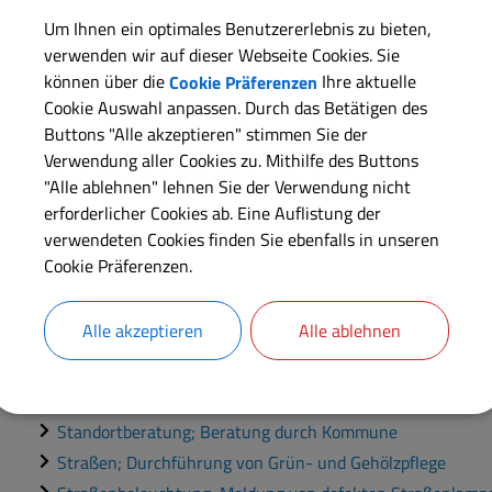
Gewerbeansiedlung; Ausweis von Gewerbegebieten
Um Ihnen ein optimales Benutzererlebnis zu bieten,
Grundstücke; Informationen zu Betretungs- und Befahrv
verwenden wir auf dieser Webseite Cookies. Sie
Grundstücke; Durchführung einer Umlegung
können über die
Cookie Präferenzen
Ihre aktuelle
Grünordnungsplan; Informationen zur Aufstellung
Cookie Auswahl anpassen. Durch das Betätigen des
Innenbereichssatzung; Erlass
Buttons "Alle akzeptieren" stimmen Sie der
Kommunale Grundstücksangelegenheiten; Informationen
Verwendung aller Cookies zu. Mithilfe des Buttons
Kommunale Karten und Geodaten; Erhalt
"Alle ablehnen" lehnen Sie der Verwendung nicht
erforderlicher Cookies ab. Eine Auflistung der
Manöverschäden; Beantragung einer Entschädigung
verwendeten Cookies finden Sie ebenfalls in unseren
Modernisierungs- und Instandsetzungsgebot; Anordnung
Cookie Präferenzen.
Öffentliche Grünanlagen; Beantragung einer Sondernutz
Öffentliche Grünflächen; Pflege
Alle akzeptieren
Alle ablehnen
Öffentlicher Raum; Meldung eines Schadens bei der Geme
Öffentliche Anschläge; Erlass einer Verordnung
Städtebauliche Sanierungsmaßnahme; Beantragung eine
Standortberatung; Beratung durch Kommune
Straßen; Durchführung von Grün- und Gehölzpflege