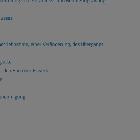
ilbefreiung vom Anschluss- und Benutzungszwang
s
lusses
betriebnahme, einer Veränderung, des Übergangs
glätte
r den Bau oder Erwerb
e
Genehmigung