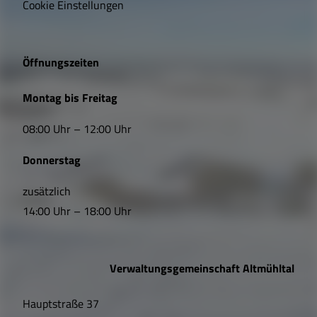
i
Cookie Einstellungen
g
e
Öffnungszeiten
L
Montag bis Freitag
i
08:00 Uhr – 12:00 Uhr
n
Donnerstag
k
s
zusätzlich
14:00 Uhr – 18:00 Uhr
,
Ö
Verwaltungsgemeinschaft Altmühltal
f
Hauptstraße 37
f