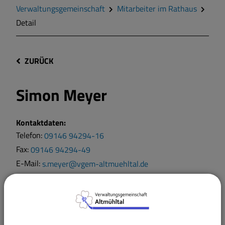
Verwaltungsgemeinschaft
Mitarbeiter im Rathaus
Detail
ZURÜCK
Simon Meyer
Kontaktdaten:
Telefon:
09146 94294-16
Fax:
09146 94294-49
E-Mail:
s.meyer@vgem-altmuehltal.de
Weitere Informationen:
Zimmer:
003