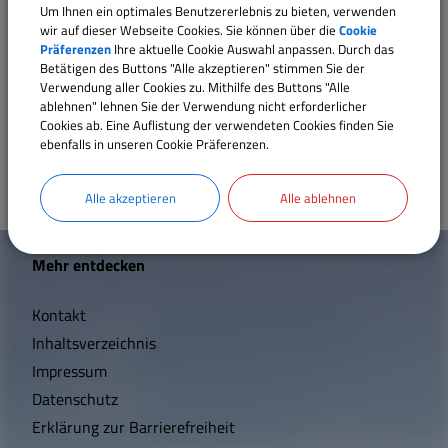
Um Ihnen ein optimales Benutzererlebnis zu bieten, verwenden
wir auf dieser Webseite Cookies. Sie können über die
Cookie
Präferenzen
Ihre aktuelle Cookie Auswahl anpassen. Durch das
Mitarbeiter
Betätigen des Buttons "Alle akzeptieren" stimmen Sie der
Verwendung aller Cookies zu. Mithilfe des Buttons "Alle
ablehnen" lehnen Sie der Verwendung nicht erforderlicher
Sachgebiet 20 / Kämmerei, Hochbau
Cookies ab. Eine Auflistung der verwendeten Cookies finden Sie
ebenfalls in unseren Cookie Präferenzen.
Alle akzeptieren
Alle ablehnen
W
Mehr entdecken
i
Kontakt
c
Inhaltsverzeichnis
h
Impressum
t
Datenschutz
Erklärung zur Barrierefreiheit