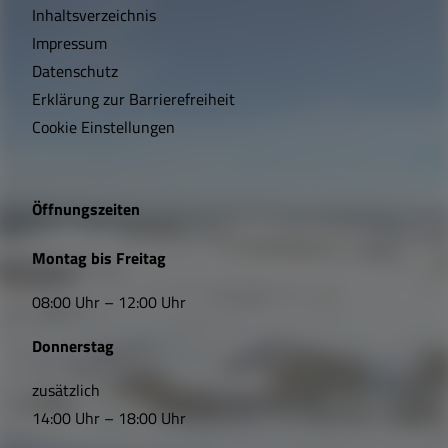
c
Inhaltsverzeichnis
h
Impressum
t
Datenschutz
Erklärung zur Barrierefreiheit
i
Cookie Einstellungen
g
e
Öffnungszeiten
L
Montag bis Freitag
i
08:00 Uhr – 12:00 Uhr
n
Donnerstag
k
s
zusätzlich
14:00 Uhr – 18:00 Uhr
,