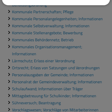
Benutzungsordnung
Kommunale Partnerschaften; Pflege
Kommunale Personalangelegenheiten; Informationen
Kommunale Selbstverwaltung; Informationen
Kommunale Stellenangebote; Bewerbung
Kommunales Behördennetz; Betrieb
Kommunales Organisationsmanagement;
Informationen
Lärmschutz; Erlass einer Verordnung
Ortsrecht; Erlass von Satzungen und Verordnungen
Personalausgaben der Gemeinde; Informationen
Personalrat der Gemeindeverwaltung; Informationen
Schulaufwand; Informationen über Träger
Mittagsbetreuung für Schulkinder; Informationen
Sühneversuch; Beantragung
Vorschlagswesen; Vorschläge von Mitarbeiterinnen