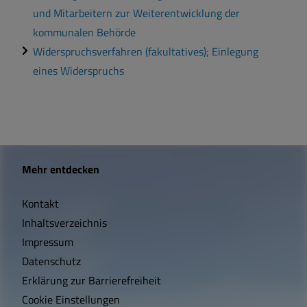
und Mitarbeitern zur Weiterentwicklung der
kommunalen Behörde
Widerspruchsverfahren (fakultatives); Einlegung
eines Widerspruchs
W
Mehr entdecken
i
Kontakt
c
Inhaltsverzeichnis
h
Impressum
t
Datenschutz
Erklärung zur Barrierefreiheit
i
Cookie Einstellungen