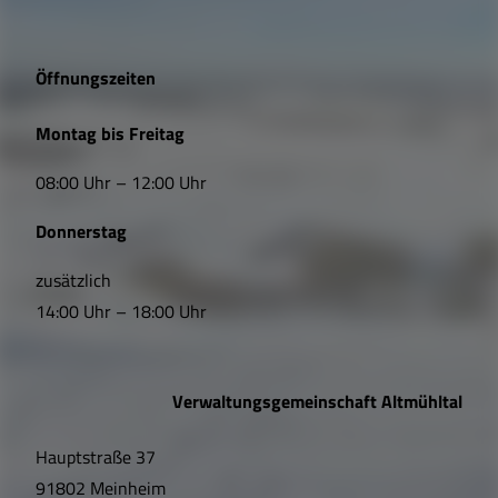
g
e
Öffnungszeiten
L
Montag bis Freitag
i
08:00 Uhr – 12:00 Uhr
n
Donnerstag
k
s
zusätzlich
14:00 Uhr – 18:00 Uhr
,
Ö
Verwaltungsgemeinschaft Altmühltal
f
Hauptstraße 37
f
91802 Meinheim