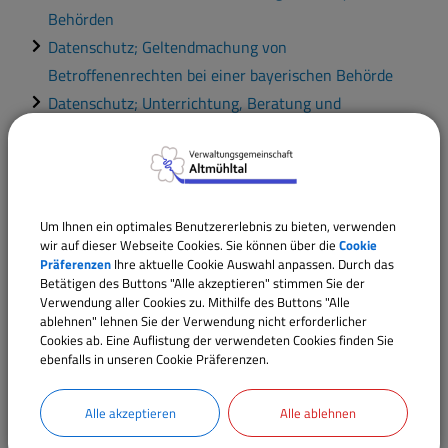
Behörden
Datenschutz; Geltendmachung von
Betroffenenrechten bei einer bayerischen Behörde
Datenschutz; Unterrichtung, Beratung und
Überwachung in öffentlichen Stellen
Erbbaurecht; Informationen zur Bestellung durch die
Gemeinde
Informationsfreiheit; Beantragung einer Auskunft
Um Ihnen ein optimales Benutzererlebnis zu bieten, verwenden
von einer bayerischen Behörde
wir auf dieser Webseite Cookies. Sie können über die
Cookie
Präferenzen
Ihre aktuelle Cookie Auswahl anpassen. Durch das
Kommunale Informations- und
Betätigen des Buttons "Alle akzeptieren" stimmen Sie der
Kommunikationstechnik; Informationen zum
Verwendung aller Cookies zu. Mithilfe des Buttons "Alle
ablehnen" lehnen Sie der Verwendung nicht erforderlicher
Benutzerservice
Cookies ab. Eine Auflistung der verwendeten Cookies finden Sie
Kommunale Informations- und
ebenfalls in unseren Cookie Präferenzen.
Kommunikationstechnik; Informationen zur
Systembetreuung
Alle akzeptieren
Alle ablehnen
Kommunale öffentliche Einrichtungen; Erlass einer