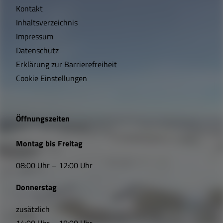
Kontakt
c
Inhaltsverzeichnis
h
Impressum
t
Datenschutz
Erklärung zur Barrierefreiheit
i
Cookie Einstellungen
g
e
Öffnungszeiten
L
Montag bis Freitag
i
08:00 Uhr – 12:00 Uhr
n
Donnerstag
k
s
zusätzlich
14:00 Uhr – 18:00 Uhr