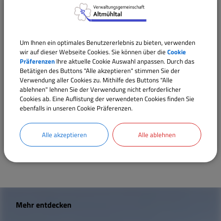
Mitarbeiter
Um Ihnen ein optimales Benutzererlebnis zu bieten, verwenden
wir auf dieser Webseite Cookies. Sie können über die
Cookie
Sachgebiet 10 / Zentrale Aufgaben, Personalwesen
Präferenzen
Ihre aktuelle Cookie Auswahl anpassen. Durch das
Betätigen des Buttons "Alle akzeptieren" stimmen Sie der
Verwendung aller Cookies zu. Mithilfe des Buttons "Alle
ablehnen" lehnen Sie der Verwendung nicht erforderlicher
Verwaltungsleistungen
Cookies ab. Eine Auflistung der verwendeten Cookies finden Sie
ebenfalls in unseren Cookie Präferenzen.
Gastschulverhältnis an einer Grund- oder
Mittelschule; Beantragung der Genehmigung
Alle akzeptieren
Alle ablehnen
W
Mehr entdecken
i