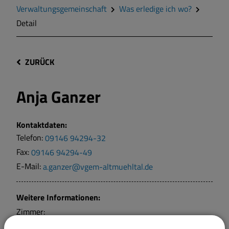
Verwaltungsgemeinschaft
Was erledige ich wo?
Detail
ZURÜCK
Anja Ganzer
Kontaktdaten:
Telefon:
09146 94294-32
Fax:
09146 94294-49
E-Mail:
a.ganzer@vgem-altmuehltal.de
Weitere Informationen:
Zimmer: