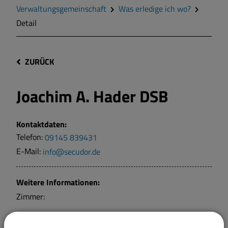
Verwaltungsgemeinschaft
Was erledige ich wo?
Detail
ZURÜCK
Joachim A. Hader DSB
Kontaktdaten:
Telefon:
09145 839431
E-Mail:
info@secudor.de
Weitere Informationen:
Zimmer: