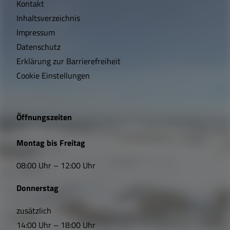
Kontakt
c
Inhaltsverzeichnis
h
Impressum
t
Datenschutz
Erklärung zur Barrierefreiheit
i
Cookie Einstellungen
g
e
Öffnungszeiten
L
Montag bis Freitag
i
08:00 Uhr – 12:00 Uhr
n
Donnerstag
k
s
zusätzlich
14:00 Uhr – 18:00 Uhr