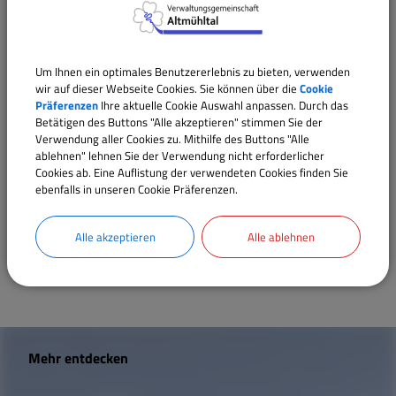
Verwaltungsleistungen
Um Ihnen ein optimales Benutzererlebnis zu bieten, verwenden
Datenschutz; Einreichung einer Beschwerde an
wir auf dieser Webseite Cookies. Sie können über die
Cookie
behördliche Datenschutzbeauftragte bei bayerischen
Präferenzen
Ihre aktuelle Cookie Auswahl anpassen. Durch das
Betätigen des Buttons "Alle akzeptieren" stimmen Sie der
Behörden
Verwendung aller Cookies zu. Mithilfe des Buttons "Alle
Datenschutz; Geltendmachung von
ablehnen" lehnen Sie der Verwendung nicht erforderlicher
Cookies ab. Eine Auflistung der verwendeten Cookies finden Sie
Betroffenenrechten bei einer bayerischen Behörde
ebenfalls in unseren Cookie Präferenzen.
Datenschutz; Unterrichtung, Beratung und
Überwachung in öffentlichen Stellen
Alle akzeptieren
Alle ablehnen
W
Mehr entdecken
i