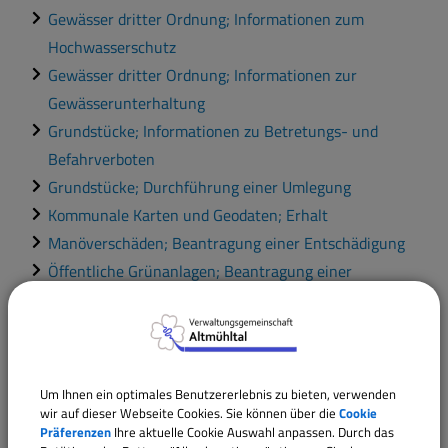
Gewässer dritter Ordnung; Informationen zum
Hochwasserschutz
Gewässer dritter Ordnung; Informationen zur
Gewässerunterhaltung
Grundstücke; Informationen zu Betretungs- und
Befahrverboten
Grundstücke; Durchführung einer Umlegung
Kommunale Karten und Geodaten; Erhalt
Manöverschäden; Beantragung einer Entschädigung
Öffentliche Grünanlagen; Beantragung einer
Sondernutzung
Öffentliche Grünflächen; Pflege
Öffentlicher Raum; Meldung eines Schadens bei der
Gemeinde
Um Ihnen ein optimales Benutzererlebnis zu bieten, verwenden
Öffentliche Anschläge; Erlass einer Verordnung
wir auf dieser Webseite Cookies. Sie können über die
Cookie
Präferenzen
Ihre aktuelle Cookie Auswahl anpassen. Durch das
Städtebauliche Sanierungsmaßnahme; Beantragung