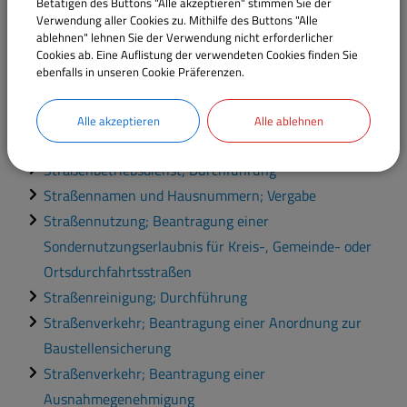
Betätigen des Buttons "Alle akzeptieren" stimmen Sie der
einer Genehmigung
Verwendung aller Cookies zu. Mithilfe des Buttons "Alle
ablehnen" lehnen Sie der Verwendung nicht erforderlicher
Straßen; Durchführung von Grün- und Gehölzpflege
Cookies ab. Eine Auflistung der verwendeten Cookies finden Sie
Straßenbeleuchtung; Meldung von defekten
ebenfalls in unseren Cookie Präferenzen.
Straßenlampen
Straßenbenutzung; Beantragung einer Erlaubnis für
Alle akzeptieren
Alle ablehnen
eine Veranstaltung
Straßenbetriebsdienst; Durchführung
Straßennamen und Hausnummern; Vergabe
Straßennutzung; Beantragung einer
Sondernutzungserlaubnis für Kreis-, Gemeinde- oder
Ortsdurchfahrtsstraßen
Straßenreinigung; Durchführung
Straßenverkehr; Beantragung einer Anordnung zur
Baustellensicherung
Straßenverkehr; Beantragung einer
Ausnahmegenehmigung