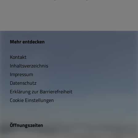
W
Mehr entdecken
i
Kontakt
c
Inhaltsverzeichnis
h
Impressum
t
Datenschutz
Erklärung zur Barrierefreiheit
i
Cookie Einstellungen
g
e
Öffnungszeiten
L