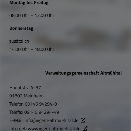
Montag bis Freitag
i
08:00 Uhr – 12:00 Uhr
n
Donnerstag
k
s
zusätzlich
14:00 Uhr – 18:00 Uhr
,
Ö
Verwaltungsgemeinschaft Altmühltal
f
Hauptstraße 37
f
91802 Meinheim
n
Telefon
09146 94294-0
u
Telefax
09146 94294-49
E-Mail:
info@vgem-altmuehltal.de
n
Internet:
www.vgem-altmuehltal.de