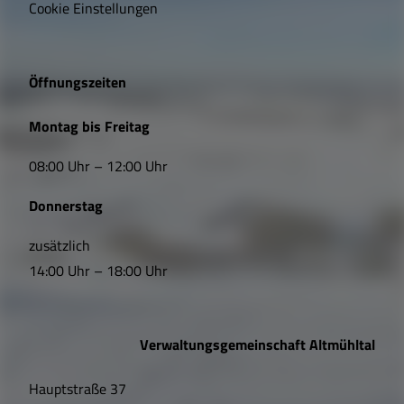
i
Cookie Einstellungen
g
e
Öffnungszeiten
L
Montag bis Freitag
i
08:00 Uhr – 12:00 Uhr
n
Donnerstag
k
s
zusätzlich
14:00 Uhr – 18:00 Uhr
,
Ö
Verwaltungsgemeinschaft Altmühltal
f
Hauptstraße 37
f