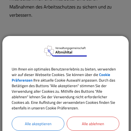
Maßnahmen des Arbeitsschutzes zu sichern und zu
verbessern.
Langbeschreibung
Rechtsgrundlagen
Um Ihnen ein optimales Benutzererlebnis zu bieten, verwenden
wir auf dieser Webseite Cookies. Sie können über die
Cookie
Verantwortliche Behörde
Präferenzen
Ihre aktuelle Cookie Auswahl anpassen. Durch das
Betätigen des Buttons "Alle akzeptieren" stimmen Sie der
Verwendung aller Cookies zu. Mithilfe des Buttons "Alle
ablehnen" lehnen Sie der Verwendung nicht erforderlicher
Ansprechpartner:
Cookies ab. Eine Auflistung der verwendeten Cookies finden Sie
ebenfalls in unseren Cookie Präferenzen.
Elena
Rudi
Tel.:
09146 94294-20
Alle akzeptieren
Alle ablehnen
E-Mail:
e.rudi@vgem-altmuehltal.de