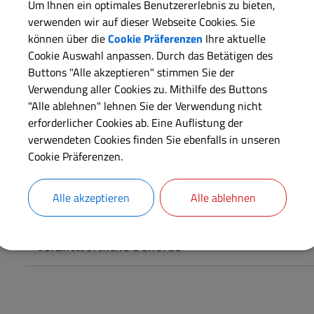
Um Ihnen ein optimales Benutzererlebnis zu bieten,
verwenden wir auf dieser Webseite Cookies. Sie
Öffentliche Stellen, die personenbezogene Daten automatisi
können über die
Cookie Präferenzen
Ihre aktuelle
Datenschutzbeauftragten zu bestellen. Diese haben verschi
Cookie Auswahl anpassen. Durch das Betätigen des
Buttons "Alle akzeptieren" stimmen Sie der
Verwendung aller Cookies zu. Mithilfe des Buttons
"Alle ablehnen" lehnen Sie der Verwendung nicht
Langbeschreibung
erforderlicher Cookies ab. Eine Auflistung der
verwendeten Cookies finden Sie ebenfalls in unseren
Weiterführende Links
Cookie Präferenzen.
Alle akzeptieren
Alle ablehnen
Rechtsgrundlagen
Verantwortliche Behörde