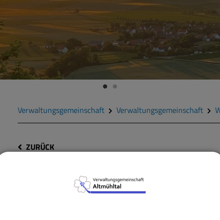
Verwaltungsgemeinschaft
Verwaltungsgemeinschaft
W
ZURÜCK
Datenschutz; Unterrich
Überwachung in öffentl