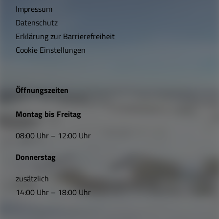
h
Impressum
t
Datenschutz
Erklärung zur Barrierefreiheit
i
Cookie Einstellungen
g
e
Öffnungszeiten
L
Montag bis Freitag
i
08:00 Uhr – 12:00 Uhr
n
Donnerstag
k
s
zusätzlich
14:00 Uhr – 18:00 Uhr
,