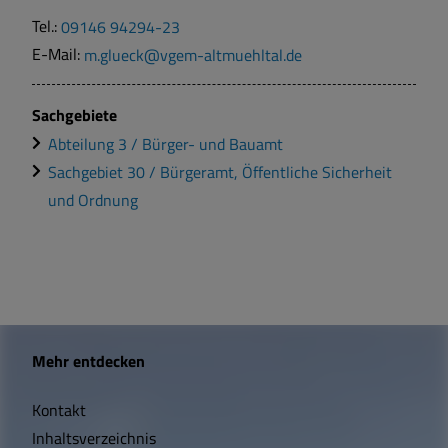
Tel.:
09146 94294-23
E-Mail:
m.glueck@vgem-altmuehltal.de
Sachgebiete
Abteilung 3 / Bürger- und Bauamt
Sachgebiet 30 / Bürgeramt, Öffentliche Sicherheit
und Ordnung
W
Mehr entdecken
i
Kontakt
c
Inhaltsverzeichnis