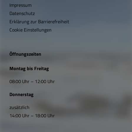
h
Impressum
t
Datenschutz
Erklärung zur Barrierefreiheit
i
Cookie Einstellungen
g
e
Öffnungszeiten
L
Montag bis Freitag
i
08:00 Uhr – 12:00 Uhr
n
Donnerstag
k
s
zusätzlich
14:00 Uhr – 18:00 Uhr
,