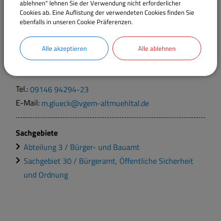
ablehnen" lehnen Sie der Verwendung nicht erforderlicher
Cookies ab. Eine Auflistung der verwendeten Cookies finden Sie
Verantwortliche Behörde
ebenfalls in unseren Cookie Präferenzen.
Alle akzeptieren
Alle ablehnen
Ansprechpartner:
Melanie
Glück
Tel.:
09146 94294-23
E-Mail:
m.glueck@vgem-altmuehltal.de
Sachgebiete
Abteilung 3 / Bürger- und Bauamt
Sachgebiet 30 / Bürgeramt, Öffentliche Sicherheit
und Ordnung