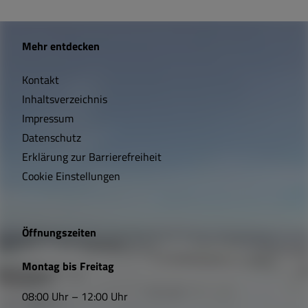
W
Mehr entdecken
i
Kontakt
c
Inhaltsverzeichnis
h
Impressum
t
Datenschutz
Erklärung zur Barrierefreiheit
i
Cookie Einstellungen
g
e
Öffnungszeiten
L
Montag bis Freitag
i
08:00 Uhr – 12:00 Uhr