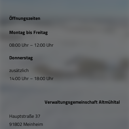
g
e
Öffnungszeiten
L
Montag bis Freitag
i
08:00 Uhr – 12:00 Uhr
n
Donnerstag
k
s
zusätzlich
14:00 Uhr – 18:00 Uhr
,
Ö
Verwaltungsgemeinschaft Altmühltal
f
Hauptstraße 37
f
91802 Meinheim