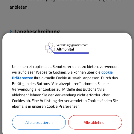
anbieten.
Langbeschreibung
Rechtsgrundlagen
Um Ihnen ein optimales Benutzererlebnis zu bieten, verwenden
Verantwortliche Behörde
wir auf dieser Webseite Cookies. Sie können über die
Cookie
Präferenzen
Ihre aktuelle Cookie Auswahl anpassen. Durch das
Betätigen des Buttons "Alle akzeptieren" stimmen Sie der
Verwendung aller Cookies zu. Mithilfe des Buttons "Alle
ablehnen" lehnen Sie der Verwendung nicht erforderlicher
Ansprechpartner:
Cookies ab. Eine Auflistung der verwendeten Cookies finden Sie
Elena
Rudi
ebenfalls in unseren Cookie Präferenzen.
Tel.:
09146 94294-20
E-Mail:
e.rudi@vgem-altmuehltal.de
Alle akzeptieren
Alle ablehnen