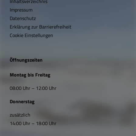
Inhaltsverzeichnis
h
Impressum
t
Datenschutz
Erklärung zur Barrierefreiheit
i
Cookie Einstellungen
g
e
Öffnungszeiten
L
Montag bis Freitag
i
08:00 Uhr – 12:00 Uhr
n
Donnerstag
k
s
zusätzlich
14:00 Uhr – 18:00 Uhr
,