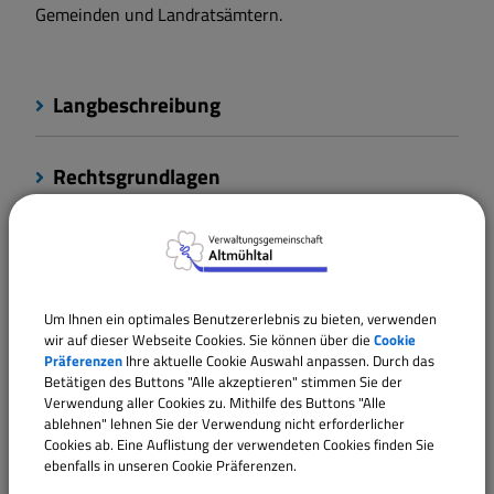
Gemeinden und Landratsämtern.
Langbeschreibung
Rechtsgrundlagen
Verantwortliche Behörde
Um Ihnen ein optimales Benutzererlebnis zu bieten, verwenden
wir auf dieser Webseite Cookies. Sie können über die
Cookie
Ansprechpartner:
Präferenzen
Ihre aktuelle Cookie Auswahl anpassen. Durch das
Michaela
Müller
Betätigen des Buttons "Alle akzeptieren" stimmen Sie der
Verwendung aller Cookies zu. Mithilfe des Buttons "Alle
Tel.:
09146 94294-26
ablehnen" lehnen Sie der Verwendung nicht erforderlicher
E-Mail:
m.mueller@vgem-altmuehltal.de
Cookies ab. Eine Auflistung der verwendeten Cookies finden Sie
ebenfalls in unseren Cookie Präferenzen.