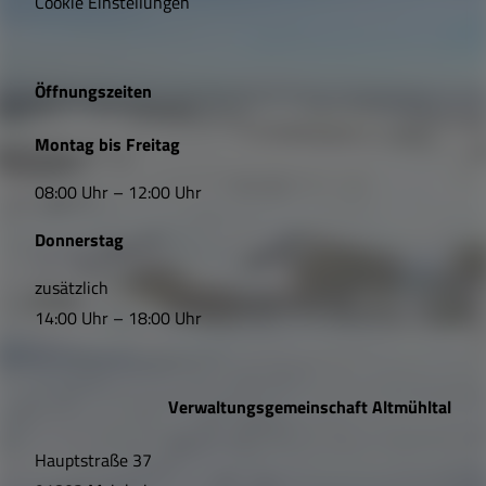
Cookie Einstellungen
g
e
Öffnungszeiten
L
Montag bis Freitag
i
08:00 Uhr – 12:00 Uhr
n
Donnerstag
k
s
zusätzlich
14:00 Uhr – 18:00 Uhr
,
Ö
Verwaltungsgemeinschaft Altmühltal
f
Hauptstraße 37
f