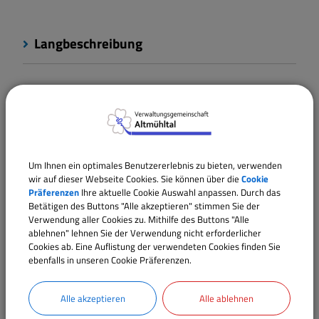
Langbeschreibung
Voraussetzungen
Rechtsgrundlagen
Um Ihnen ein optimales Benutzererlebnis zu bieten, verwenden
wir auf dieser Webseite Cookies. Sie können über die
Cookie
Verantwortliche Behörde
Präferenzen
Ihre aktuelle Cookie Auswahl anpassen. Durch das
Betätigen des Buttons "Alle akzeptieren" stimmen Sie der
Verwendung aller Cookies zu. Mithilfe des Buttons "Alle
ablehnen" lehnen Sie der Verwendung nicht erforderlicher
Ansprechpartner:
Cookies ab. Eine Auflistung der verwendeten Cookies finden Sie
ebenfalls in unseren Cookie Präferenzen.
Marco
Wittmann
Tel.:
09146 94294-15
Alle akzeptieren
Alle ablehnen
E-Mail:
m.wittmann@vgem-altmuehltal.de