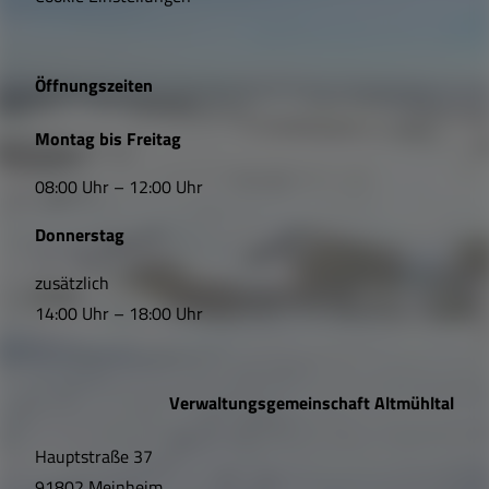
g
e
Öffnungszeiten
L
Montag bis Freitag
i
08:00 Uhr – 12:00 Uhr
n
Donnerstag
k
s
zusätzlich
14:00 Uhr – 18:00 Uhr
,
Ö
Verwaltungsgemeinschaft Altmühltal
f
Hauptstraße 37
f
91802 Meinheim