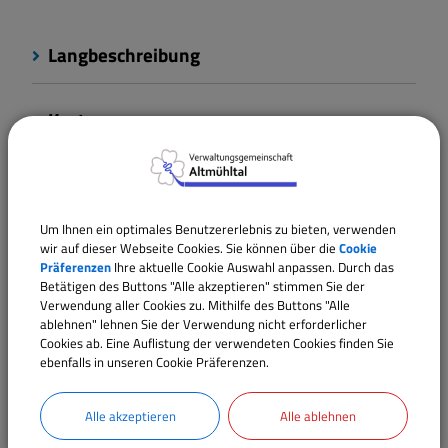
Langbeschreibung
Kosten
Rechtsgrundlagen
Um Ihnen ein optimales Benutzererlebnis zu bieten, verwenden
Verantwortliche Behörde
wir auf dieser Webseite Cookies. Sie können über die
Cookie
Präferenzen
Ihre aktuelle Cookie Auswahl anpassen. Durch das
Betätigen des Buttons "Alle akzeptieren" stimmen Sie der
Verwendung aller Cookies zu. Mithilfe des Buttons "Alle
ablehnen" lehnen Sie der Verwendung nicht erforderlicher
Ansprechpartner:
Cookies ab. Eine Auflistung der verwendeten Cookies finden Sie
Elena
Rudi
ebenfalls in unseren Cookie Präferenzen.
Tel.:
09146 94294-20
Alle akzeptieren
Alle ablehnen
E-Mail:
e.rudi@vgem-altmuehltal.de