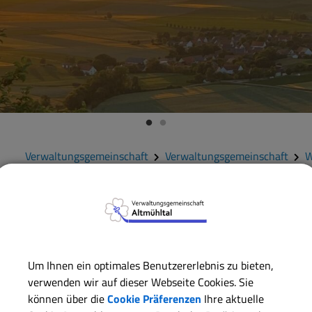
Verwaltungsgemeinschaft
Verwaltungsgemeinschaft
W
ZURÜCK
Kommunales Archiv; Be
Um Ihnen ein optimales Benutzererlebnis zu bieten,
Nutzung von Archivgut
verwenden wir auf dieser Webseite Cookies. Sie
können über die
Cookie Präferenzen
Ihre aktuelle