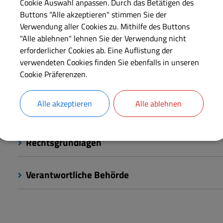
Cookie Auswahl anpassen. Durch das Betätigen des
Buttons "Alle akzeptieren" stimmen Sie der
Wenn Sie das in einem kommunalen Archiv verwahrte Archi
Verwendung aller Cookies zu. Mithilfe des Buttons
dies beantragen.
"Alle ablehnen" lehnen Sie der Verwendung nicht
erforderlicher Cookies ab. Eine Auflistung der
verwendeten Cookies finden Sie ebenfalls in unseren
Cookie Präferenzen.
Langbeschreibung
Alle akzeptieren
Alle ablehnen
Weiterführende Links
Rechtsgrundlagen
Verantwortliche Behörde