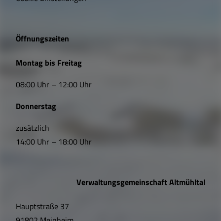
g
e
Öffnungszeiten
L
Montag bis Freitag
i
08:00 Uhr – 12:00 Uhr
n
Donnerstag
k
s
zusätzlich
14:00 Uhr – 18:00 Uhr
,
Ö
Verwaltungsgemeinschaft Altmühltal
f
Hauptstraße 37
f
91802 Meinheim