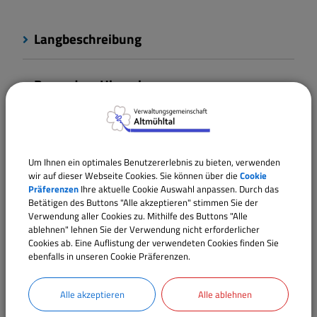
Langbeschreibung
Besondere Hinweise
Weiterführende Links
Um Ihnen ein optimales Benutzererlebnis zu bieten, verwenden
Verantwortliche Behörde
wir auf dieser Webseite Cookies. Sie können über die
Cookie
Präferenzen
Ihre aktuelle Cookie Auswahl anpassen. Durch das
Betätigen des Buttons "Alle akzeptieren" stimmen Sie der
Verwendung aller Cookies zu. Mithilfe des Buttons "Alle
ablehnen" lehnen Sie der Verwendung nicht erforderlicher
Ansprechpartner:
Cookies ab. Eine Auflistung der verwendeten Cookies finden Sie
Elena
Rudi
ebenfalls in unseren Cookie Präferenzen.
Tel.:
09146 94294-20
Alle akzeptieren
Alle ablehnen
E-Mail:
e.rudi@vgem-altmuehltal.de