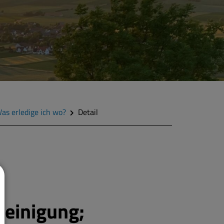
as erledige ich wo?
Detail
heinigung;