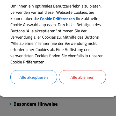
Beantragung
Um Ihnen ein optimales Benutzererlebnis zu bieten,
verwenden wir auf dieser Webseite Cookies. Sie
können über die
Cookie Präferenzen
Ihre aktuelle
Cookie Auswahl anpassen. Durch das Betätigen des
Wenn Sie Ihre steuerliche Zuverlässigkeit nachweisen müss
Buttons "Alle akzeptieren" stimmen Sie der
oder dem Markt bestätigen lassen, dass Sie Ihren Zahlungs
Verwendung aller Cookies zu. Mithilfe des Buttons
"Alle ablehnen" lehnen Sie der Verwendung nicht
erforderlicher Cookies ab. Eine Auflistung der
Langbeschreibung
verwendeten Cookies finden Sie ebenfalls in unseren
Cookie Präferenzen.
Voraussetzungen
Alle akzeptieren
Alle ablehnen
Erforderliche Unterlagen
Besondere Hinweise