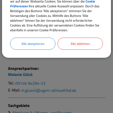
wir auf dieser Webseite Cookies. Sie können über die
Cookie
Präferenzen
Ihre aktuelle Cookie Auswahl anpassen. Durch das
Betätigen des Buttons "Alle akzeptieren" stimmen Sie der
Rechtsbehelf
Verwendung aller Cookies zu. Mithilfe des Buttons "Alle
ablehnen" lehnen Sie der Verwendung nicht erforderlicher
Cookies ab. Eine Auflistung der verwendeten Cookies finden Sie
Rechtsgrundlagen
ebenfalls in unseren Cookie Präferenzen.
Alle akzeptieren
Alle ablehnen
Verantwortliche Behörde
Ansprechpartner:
Melanie
Glück
Tel.:
09146 94294-23
E-Mail:
m.glueck@vgem-altmuehltal.de
Sachgebiete
Abteilung 3 / Bürger- und Bauamt