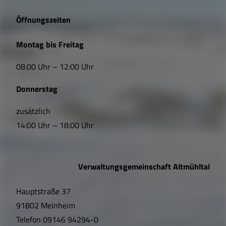
e
Öffnungszeiten
L
Montag bis Freitag
i
08:00 Uhr – 12:00 Uhr
n
Donnerstag
k
s
zusätzlich
14:00 Uhr – 18:00 Uhr
,
Ö
Verwaltungsgemeinschaft Altmühltal
f
Hauptstraße 37
f
91802 Meinheim
n
Telefon
09146 94294-0