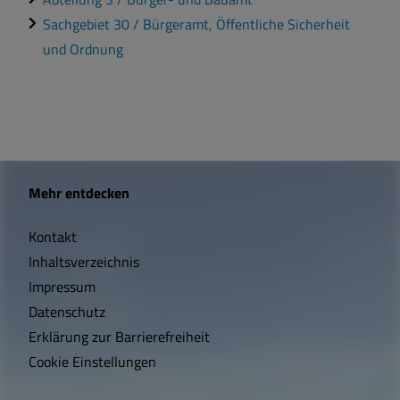
Sachgebiet 30 / Bürgeramt, Öffentliche Sicherheit
und Ordnung
W
Mehr entdecken
i
Kontakt
c
Inhaltsverzeichnis
h
Impressum
t
Datenschutz
Erklärung zur Barrierefreiheit
i
Cookie Einstellungen
g