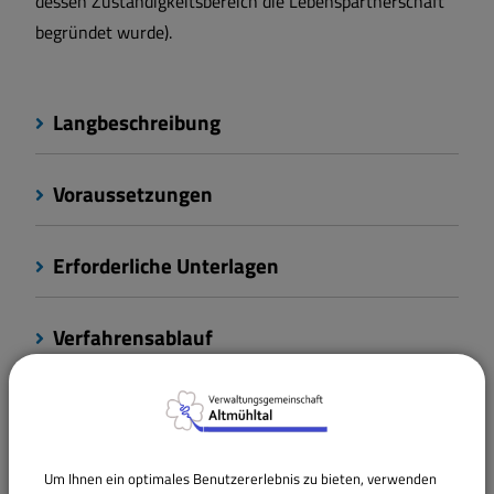
dessen Zuständigkeitsbereich die Lebenspartnerschaft
begründet wurde).
Langbeschreibung
Voraussetzungen
Erforderliche Unterlagen
Verfahrensablauf
Fristen
Kosten
Um Ihnen ein optimales Benutzererlebnis zu bieten, verwenden