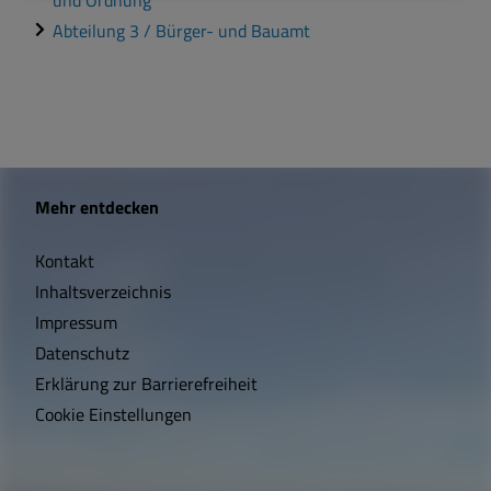
Abteilung 3 / Bürger- und Bauamt
W
Mehr entdecken
i
Kontakt
c
Inhaltsverzeichnis
h
Impressum
t
Datenschutz
Erklärung zur Barrierefreiheit
i
Cookie Einstellungen
g