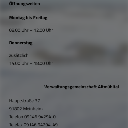
e
Öffnungszeiten
L
Montag bis Freitag
i
08:00 Uhr – 12:00 Uhr
n
Donnerstag
k
s
zusätzlich
14:00 Uhr – 18:00 Uhr
,
Ö
Verwaltungsgemeinschaft Altmühltal
f
Hauptstraße 37
f
91802 Meinheim
n
Telefon
09146 94294-0
u
Telefax
09146 94294-49