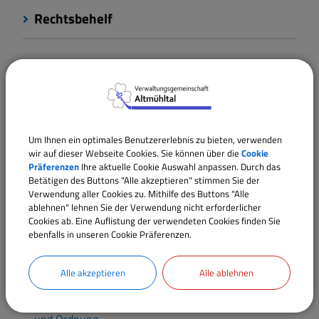
Rechtsbehelf
Rechtsgrundlagen
Verantwortliche Behörde
Um Ihnen ein optimales Benutzererlebnis zu bieten, verwenden
wir auf dieser Webseite Cookies. Sie können über die
Cookie
Präferenzen
Ihre aktuelle Cookie Auswahl anpassen. Durch das
Ansprechpartner:
Betätigen des Buttons "Alle akzeptieren" stimmen Sie der
Melanie
Glück
Verwendung aller Cookies zu. Mithilfe des Buttons "Alle
ablehnen" lehnen Sie der Verwendung nicht erforderlicher
Tel.:
09146 94294-23
Cookies ab. Eine Auflistung der verwendeten Cookies finden Sie
E-Mail:
m.glueck@vgem-altmuehltal.de
ebenfalls in unseren Cookie Präferenzen.
Alle akzeptieren
Alle ablehnen
Sachgebiete
Sachgebiet 30 / Bürgeramt, Öffentliche Sicherheit
und Ordnung