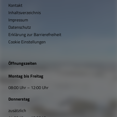
Kontakt
c
Inhaltsverzeichnis
h
Impressum
t
Datenschutz
Erklärung zur Barrierefreiheit
i
Cookie Einstellungen
g
e
Öffnungszeiten
L
Montag bis Freitag
i
08:00 Uhr – 12:00 Uhr
n
Donnerstag
k
s
zusätzlich