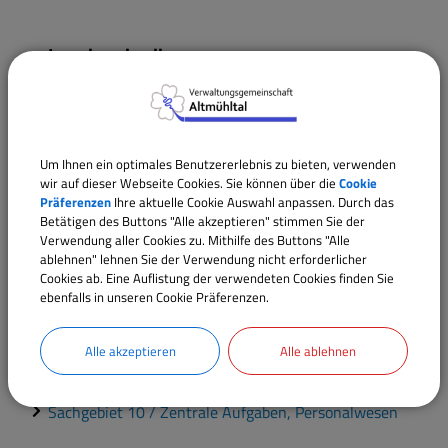
Langbeschreibung
Verantwortliche Behörde
Um Ihnen ein optimales Benutzererlebnis zu bieten, verwenden
wir auf dieser Webseite Cookies. Sie können über die
Cookie
Präferenzen
Ihre aktuelle Cookie Auswahl anpassen. Durch das
Ansprechpartner:
Betätigen des Buttons "Alle akzeptieren" stimmen Sie der
Christian
Wittmann
Verwendung aller Cookies zu. Mithilfe des Buttons "Alle
ablehnen" lehnen Sie der Verwendung nicht erforderlicher
Tel.:
09146 94294-21
Cookies ab. Eine Auflistung der verwendeten Cookies finden Sie
E-Mail:
c.wittmann@vgem-altmuehltal.de
ebenfalls in unseren Cookie Präferenzen.
Alle akzeptieren
Alle ablehnen
Sachgebiete
Abteilung 1 / Hauptamt
Sachgebiet 10 / Zentrale Aufgaben, Personalwesen