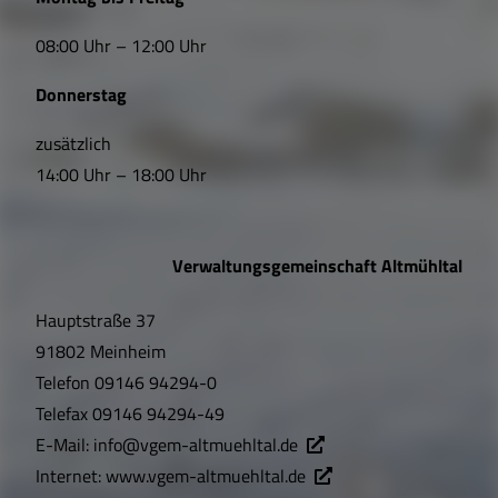
i
08:00 Uhr – 12:00 Uhr
n
Donnerstag
k
s
zusätzlich
14:00 Uhr – 18:00 Uhr
,
Ö
Verwaltungsgemeinschaft Altmühltal
f
Hauptstraße 37
f
91802 Meinheim
n
Telefon
09146 94294-0
u
Telefax
09146 94294-49
E-Mail:
info@vgem-altmuehltal.de
n
Internet:
www.vgem-altmuehltal.de