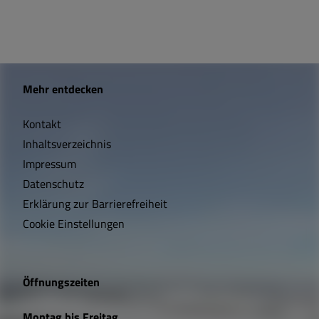
W
Mehr entdecken
i
Kontakt
c
Inhaltsverzeichnis
h
Impressum
t
Datenschutz
Erklärung zur Barrierefreiheit
i
Cookie Einstellungen
g
e
Öffnungszeiten
L
Montag bis Freitag