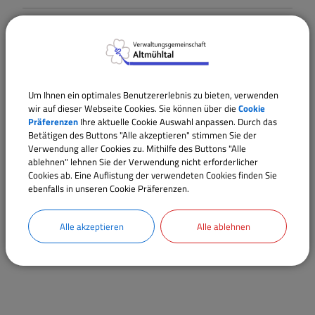
Online-Verfahren
Weiterführende Links
Um Ihnen ein optimales Benutzererlebnis zu bieten, verwenden
wir auf dieser Webseite Cookies. Sie können über die
Cookie
Präferenzen
Ihre aktuelle Cookie Auswahl anpassen. Durch das
Verantwortliche Behörde
Betätigen des Buttons "Alle akzeptieren" stimmen Sie der
Verwendung aller Cookies zu. Mithilfe des Buttons "Alle
ablehnen" lehnen Sie der Verwendung nicht erforderlicher
Cookies ab. Eine Auflistung der verwendeten Cookies finden Sie
Sachgebiete
ebenfalls in unseren Cookie Präferenzen.
Abteilung 3 / Bürger- und Bauamt
Alle akzeptieren
Alle ablehnen
Sachgebiet 30 / Bürgeramt, Öffentliche Sicherheit
und Ordnung