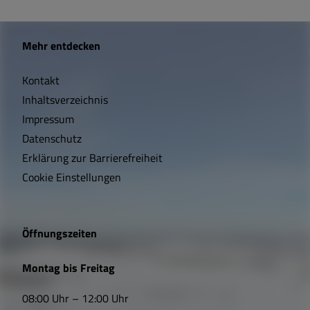
W
Mehr entdecken
i
Kontakt
c
Inhaltsverzeichnis
h
Impressum
t
Datenschutz
Erklärung zur Barrierefreiheit
i
Cookie Einstellungen
g
e
Öffnungszeiten
L
Montag bis Freitag
i
08:00 Uhr – 12:00 Uhr