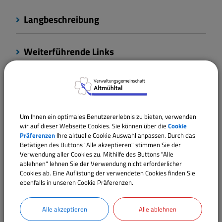
Langbeschreibung
Weiterführende Links
Rechtsgrundlagen
Verantwortliche Behörde
Um Ihnen ein optimales Benutzererlebnis zu bieten, verwenden
wir auf dieser Webseite Cookies. Sie können über die
Cookie
Präferenzen
Ihre aktuelle Cookie Auswahl anpassen. Durch das
Betätigen des Buttons "Alle akzeptieren" stimmen Sie der
Verwendung aller Cookies zu. Mithilfe des Buttons "Alle
Ansprechpartner:
ablehnen" lehnen Sie der Verwendung nicht erforderlicher
Melanie
Glück
Cookies ab. Eine Auflistung der verwendeten Cookies finden Sie
ebenfalls in unseren Cookie Präferenzen.
Tel.:
09146 94294-23
E-Mail:
m.glueck@vgem-altmuehltal.de
Alle akzeptieren
Alle ablehnen