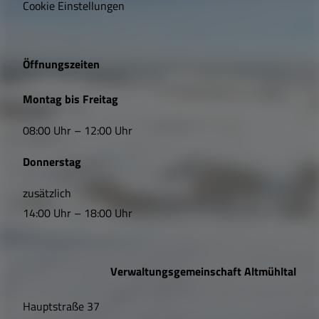
i
Cookie Einstellungen
g
e
Öffnungszeiten
L
Montag bis Freitag
i
08:00 Uhr – 12:00 Uhr
n
Donnerstag
k
s
zusätzlich
14:00 Uhr – 18:00 Uhr
,
Ö
Verwaltungsgemeinschaft Altmühltal
f
Hauptstraße 37
f