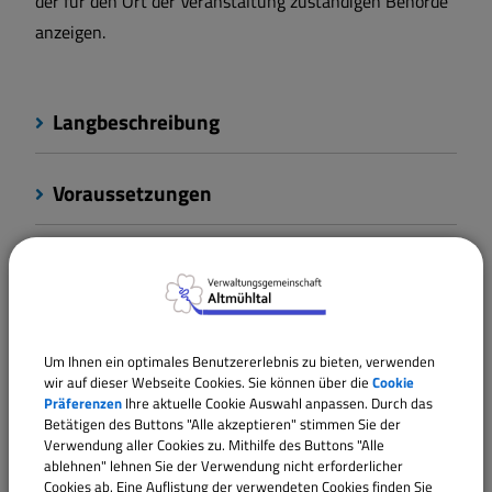
der für den Ort der Veranstaltung zuständigen Behörde
anzeigen.
Langbeschreibung
Voraussetzungen
Erforderliche Unterlagen
Formulare
Um Ihnen ein optimales Benutzererlebnis zu bieten, verwenden
wir auf dieser Webseite Cookies. Sie können über die
Cookie
Fristen
Präferenzen
Ihre aktuelle Cookie Auswahl anpassen. Durch das
Betätigen des Buttons "Alle akzeptieren" stimmen Sie der
Verwendung aller Cookies zu. Mithilfe des Buttons "Alle
ablehnen" lehnen Sie der Verwendung nicht erforderlicher
Kosten
Cookies ab. Eine Auflistung der verwendeten Cookies finden Sie