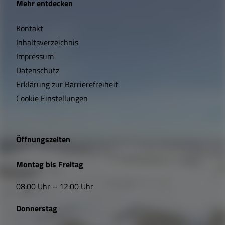
Mehr entdecken
i
Kontakt
c
Inhaltsverzeichnis
h
Impressum
t
Datenschutz
Erklärung zur Barrierefreiheit
i
Cookie Einstellungen
g
e
Öffnungszeiten
L
Montag bis Freitag
i
08:00 Uhr – 12:00 Uhr
n
Donnerstag
k