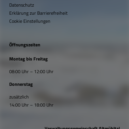
t
Datenschutz
Erklärung zur Barrierefreiheit
i
Cookie Einstellungen
g
e
Öffnungszeiten
L
Montag bis Freitag
i
08:00 Uhr – 12:00 Uhr
n
Donnerstag
k
s
zusätzlich
14:00 Uhr – 18:00 Uhr
,
Ö
Verwaltungsgemeinschaft Altmühltal