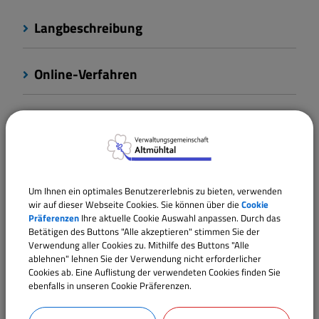
Langbeschreibung
Online-Verfahren
Rechtsbehelf
Rechtsgrundlagen
Um Ihnen ein optimales Benutzererlebnis zu bieten, verwenden
wir auf dieser Webseite Cookies. Sie können über die
Cookie
Verantwortliche Behörde
Präferenzen
Ihre aktuelle Cookie Auswahl anpassen. Durch das
Betätigen des Buttons "Alle akzeptieren" stimmen Sie der
Verwendung aller Cookies zu. Mithilfe des Buttons "Alle
ablehnen" lehnen Sie der Verwendung nicht erforderlicher
Cookies ab. Eine Auflistung der verwendeten Cookies finden Sie
Ansprechpartner:
ebenfalls in unseren Cookie Präferenzen.
Elke
Krug
Tel.:
09146 94294-12