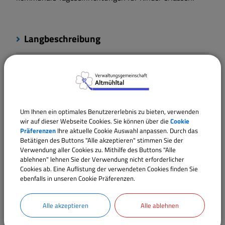
Langbeschreibung
Rechtsgrundlagen
Verantwortliche Behörde
Um Ihnen ein optimales Benutzererlebnis zu bieten, verwenden
wir auf dieser Webseite Cookies. Sie können über die
Cookie
Präferenzen
Ihre aktuelle Cookie Auswahl anpassen. Durch das
Betätigen des Buttons "Alle akzeptieren" stimmen Sie der
Ansprechpartner:
Verwendung aller Cookies zu. Mithilfe des Buttons "Alle
ablehnen" lehnen Sie der Verwendung nicht erforderlicher
Wilhelm
Prosiegel
Cookies ab. Eine Auflistung der verwendeten Cookies finden Sie
Tel.:
09146 94294-22
ebenfalls in unseren Cookie Präferenzen.
E-Mail:
w.prosiegel@vgem-altmuehltal.de
Alle akzeptieren
Alle ablehnen
Sachgebiete