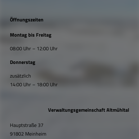
g
e
Öffnungszeiten
L
Montag bis Freitag
i
08:00 Uhr – 12:00 Uhr
n
Donnerstag
k
s
zusätzlich
14:00 Uhr – 18:00 Uhr
,
Ö
Verwaltungsgemeinschaft Altmühltal
f
Hauptstraße 37
f
91802 Meinheim