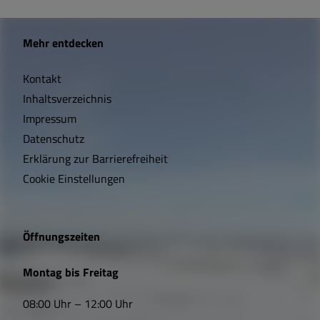
W
Mehr entdecken
i
Kontakt
c
Inhaltsverzeichnis
h
Impressum
t
Datenschutz
Erklärung zur Barrierefreiheit
i
Cookie Einstellungen
g
e
Öffnungszeiten
L
Montag bis Freitag
i
08:00 Uhr – 12:00 Uhr
n