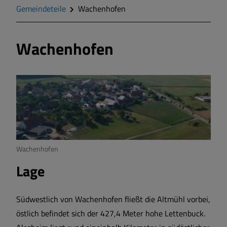
Geschichte
Gemeindeteile
Wachenhofen
Wappen
Wachenhofen
Gemeinderat
Gemeindeteile
Mitteilungsblatt
Wachenhofen
Wohnen und Bauen
Lage
Bildung und Soziales
Südwestlich von Wachenhofen fließt die Altmühl vorbei,
östlich befindet sich der 427,4 Meter hohe Lettenbuck.
Vereine und Gruppen