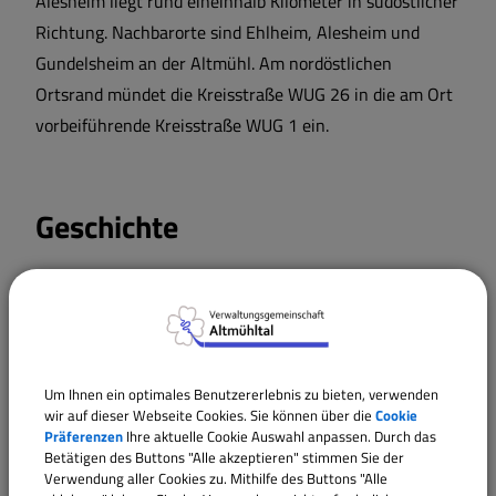
Alesheim liegt rund eineinhalb Kilometer in südöstlicher
Richtung. Nachbarorte sind Ehlheim, Alesheim und
Sport und Freizeit
Gundelsheim an der Altmühl. Am nordöstlichen
Ortsrand mündet die Kreisstraße WUG 26 in die am Ort
Satzungen und Verordnungen
vorbeiführende Kreisstraße WUG 1 ein.
Sehenswertes
Geschichte
Breitbandversorgung
Nahe des Ortes gibt es Funde für Siedlungen des
Wärmeplanung
Neolithikums, der Bronzezeit, der Urgeschichte und der
frühen und späten Latènezeit, sowie drei verebnete
Grabhügel der Vorgeschichte und eine Freilandstation
Um Ihnen ein optimales Benutzererlebnis zu bieten, verwenden
des Mesolithikums. Bis zur Gemeindegebietsreform in
wir auf dieser Webseite Cookies. Sie können über die
Cookie
Präferenzen
Ihre aktuelle Cookie Auswahl anpassen. Durch das
Bayern war Wachenhofen eine selbstständige
Betätigen des Buttons "Alle akzeptieren" stimmen Sie der
Gemeinde. Am 1. April 1971 wurde sie in die Gemeinde
Verwendung aller Cookies zu. Mithilfe des Buttons "Alle