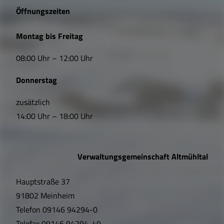
e
Öffnungszeiten
L
Montag bis Freitag
i
08:00 Uhr – 12:00 Uhr
n
Donnerstag
k
s
zusätzlich
14:00 Uhr – 18:00 Uhr
,
Ö
Verwaltungsgemeinschaft Altmühltal
f
Hauptstraße 37
f
91802 Meinheim
n
Telefon
09146 94294-0
Telefax
09146 94294-49