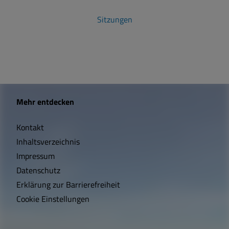
Sitzungen
W
Mehr entdecken
i
Kontakt
c
Inhaltsverzeichnis
h
Impressum
t
Datenschutz
Erklärung zur Barrierefreiheit
i
Cookie Einstellungen
g