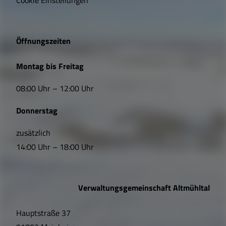
g
e
Öffnungszeiten
L
Montag bis Freitag
i
08:00 Uhr – 12:00 Uhr
n
Donnerstag
k
s
zusätzlich
14:00 Uhr – 18:00 Uhr
,
Ö
Verwaltungsgemeinschaft Altmühltal
f
Hauptstraße 37
f