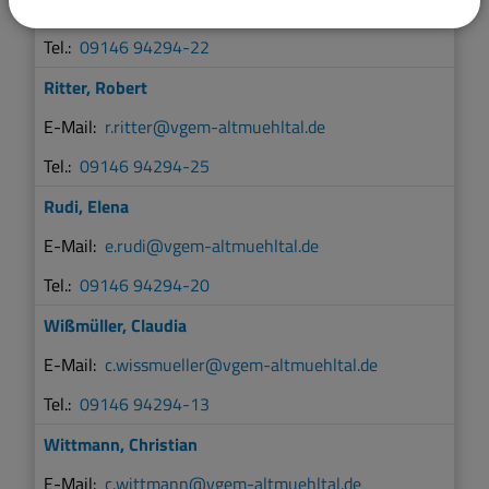
w.prosiegel@vgem-altmuehltal.de
09146 94294-22
Ritter
,
Robert
r.ritter@vgem-altmuehltal.de
09146 94294-25
Rudi
,
Elena
e.rudi@vgem-altmuehltal.de
09146 94294-20
Wißmüller
,
Claudia
c.wissmueller@vgem-altmuehltal.de
09146 94294-13
Wittmann
,
Christian
c.wittmann@vgem-altmuehltal.de