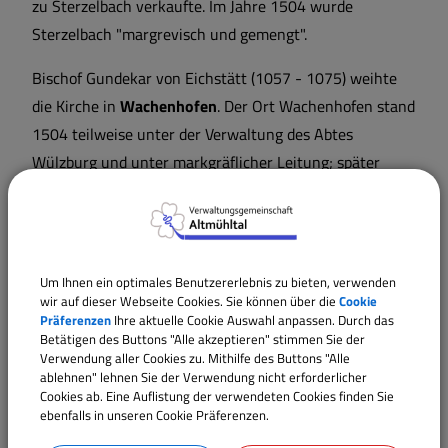
zu Sterzelbach verkaufte. Im Jahre 1504 wurde
Sterzelbach "margrevisch und gemengt".
Bischof Gundekar von Eichstätt (1057 - 1075) weihte
die Kirche in
Wachenhofen
. Der Ort Wachenhofen stand
1504 teilweise unter der Verwaltung des Abtes
Wülzburg und unter markgräflicher Leitung; später
gelangte er nach Eichstätt, Gerichtsbarkeit
Gunzenhausen und gehörte seit 1803 zum
ansbachischer Oberamt Gunzenhausen. Wachenhofen
wurde 1971 nach Alesheim eingemeindet.
Um Ihnen ein optimales Benutzererlebnis zu bieten, verwenden
wir auf dieser Webseite Cookies. Sie können über die
Cookie
Im Zuge der Gemeindegebietsreform wurde 1978
Präferenzen
Ihre aktuelle Cookie Auswahl anpassen. Durch das
Betätigen des Buttons "Alle akzeptieren" stimmen Sie der
Alesheim mit Trommetsheim zusammengelegt.
Verwendung aller Cookies zu. Mithilfe des Buttons "Alle
Trommetsheim
ist eine sehr alte Ansiedlung, die bereits
ablehnen" lehnen Sie der Verwendung nicht erforderlicher
Cookies ab. Eine Auflistung der verwendeten Cookies finden Sie
750 urkundlich erwähnt wird, als Ditlind de Alamania
ebenfalls in unseren Cookie Präferenzen.
dem Kloster Fulda die Güter zu Trutmundesheim