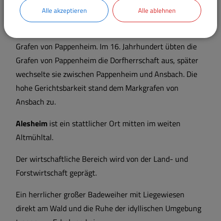
übergibt. Um 1040 hat Bischof Gundekar II. von
Alle akzeptieren
Alle ablehnen
Eichstätt die Emmeranskirche geweiht. Grundherren in
Trommetsheim waren die Bischöfe von Eichstätt und die
Grafen von Pappenheim. Im 16. Jahrhundert übten die
Grafen von Pappenheim die Dorfherrschaft aus, später
wechselte sie zwischen Pappenheim und Ansbach. Die
hohe Gerichtsbarkeit stand dem Markgrafen von
Ansbach zu.
Alesheim
ist ein stattlicher Ort mitten im weiten
Altmühltal.
Der wirtschaftliche Bereich wird von der Land- und
Forstwirtschaft geprägt.
Ein herrlicher großer Badeweiher mit Liegewiesen
direkt am Wald und die Ruhe der idyllischen Umgebung