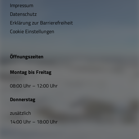
h
Impressum
t
Datenschutz
Erklärung zur Barrierefreiheit
i
Cookie Einstellungen
g
e
Öffnungszeiten
L
Montag bis Freitag
i
08:00 Uhr – 12:00 Uhr
n
Donnerstag
k
s
zusätzlich
14:00 Uhr – 18:00 Uhr
,