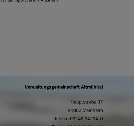
Verwaltungsgemeinschaft Altmühltal
Hauptstraße 37
91802 Meinheim
Telefon
09146 94294-0
Telefax
09146 94294-49