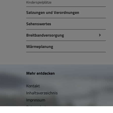
Kinderspielplätze
Satzungen und Verordnungen
Sehenswertes
Breitbandversorgung
Wärmeplanung
W
Mehr entdecken
i
Kontakt
c
Inhaltsverzeichnis
h
Impressum
t
Datenschutz