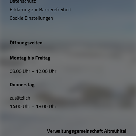
t
Datenschutz
Erklärung zur Barrierefreiheit
i
Cookie Einstellungen
g
e
Öffnungszeiten
L
Montag bis Freitag
i
08:00 Uhr – 12:00 Uhr
n
Donnerstag
k
s
zusätzlich
14:00 Uhr – 18:00 Uhr
,
Ö
Verwaltungsgemeinschaft Altmühltal