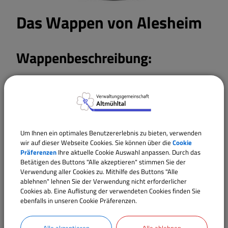
Das Wappen von Alesheim
Wappenbeschreibung:
Geteilt von Gold und Blau; oben schräg gekreuzt ein
roter Speer und ein schräglinker blauer Wellenbalken;
unten sechs drei zu zwei zu eins gestellte silberne
Eisenhüte.
Um Ihnen ein optimales Benutzererlebnis zu bieten, verwenden
wir auf dieser Webseite Cookies. Sie können über die
Cookie
Präferenzen
Ihre aktuelle Cookie Auswahl anpassen. Durch das
Wappengeschichte:
Betätigen des Buttons "Alle akzeptieren" stimmen Sie der
Verwendung aller Cookies zu. Mithilfe des Buttons "Alle
ablehnen" lehnen Sie der Verwendung nicht erforderlicher
Cookies ab. Eine Auflistung der verwendeten Cookies finden Sie
Die Gemeinde Alesheim besteht seit 1978 aus den
ebenfalls in unseren Cookie Präferenzen.
ehemals selbstständigen Gemeinden Störzelbach,
Wachenhofen, Trommetsheim und Alesheim. Die
Alle akzeptieren
Alle ablehnen