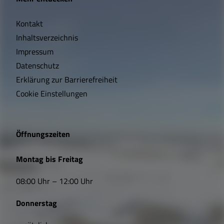
i
Kontakt
c
Inhaltsverzeichnis
h
Impressum
t
Datenschutz
Erklärung zur Barrierefreiheit
i
Cookie Einstellungen
g
e
Öffnungszeiten
L
Montag bis Freitag
i
08:00 Uhr – 12:00 Uhr
n
Donnerstag
k