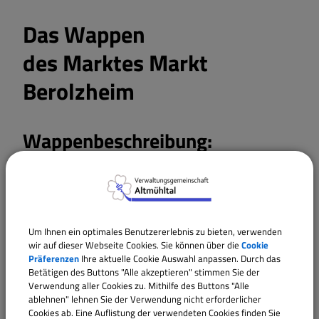
Das Wappen
des Marktes Markt
Berolzheim
Wappenbeschreibung:
Geteilt von Blau und Silber; oben ein großer silberner
Eisenhut, unten ein schreitender, rot bewehrter
schwarzer Bär mit rotem Halsband.
Um Ihnen ein optimales Benutzererlebnis zu bieten, verwenden
wir auf dieser Webseite Cookies. Sie können über die
Cookie
Präferenzen
Ihre aktuelle Cookie Auswahl anpassen. Durch das
Betätigen des Buttons "Alle akzeptieren" stimmen Sie der
Wappengeschichte:
Verwendung aller Cookies zu. Mithilfe des Buttons "Alle
ablehnen" lehnen Sie der Verwendung nicht erforderlicher
Cookies ab. Eine Auflistung der verwendeten Cookies finden Sie