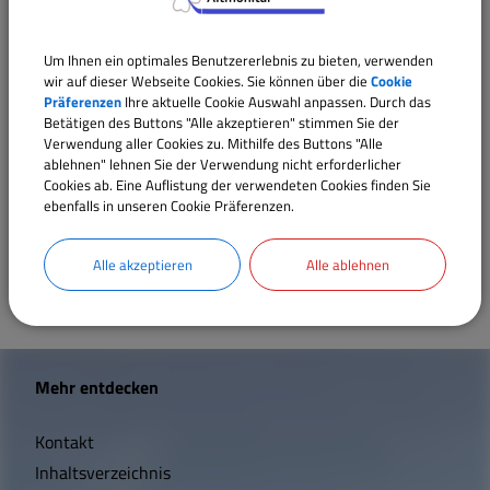
Sprechzeiten des 1.
Um Ihnen ein optimales Benutzererlebnis zu bieten, verwenden
Bürgermeisters:
wir auf dieser Webseite Cookies. Sie können über die
Cookie
Präferenzen
Ihre aktuelle Cookie Auswahl anpassen. Durch das
Betätigen des Buttons "Alle akzeptieren" stimmen Sie der
Wilfried Cramer
Verwendung aller Cookies zu. Mithilfe des Buttons "Alle
ablehnen" lehnen Sie der Verwendung nicht erforderlicher
im Rathaus Meinheim (VG-Gebäude), Hauptstraße 37:
Cookies ab. Eine Auflistung der verwendeten Cookies finden Sie
ebenfalls in unseren Cookie Präferenzen.
Montag von 11.00 Uhr bis 12.00 Uhr
Donnerstag von 17.00 Uhr bis 18.00 Uhr
Alle akzeptieren
Alle ablehnen
W
Mehr entdecken
i
Kontakt
c
Inhaltsverzeichnis