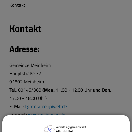
Kontakt
Markt Markt Berolzheim
Kontakt
Gemeinde Meinheim
Adresse:
Gemeinde Meinheim
Hauptstraße 37
91802 Meinheim
Tel.: 09146/360
(Mon.
11:00 - 12:00 Uhr
und
Don.
17:00 - 18:00 Uhr)
E-Mail:
bgm.cramer@web.de
Internet:
www.meinheim.de