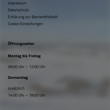
h
Impressum
t
Datenschutz
Erklärung zur Barrierefreiheit
i
Cookie Einstellungen
g
e
Öffnungszeiten
L
Montag bis Freitag
i
08:00 Uhr – 12:00 Uhr
n
Donnerstag
k
s
zusätzlich
14:00 Uhr – 18:00 Uhr
,