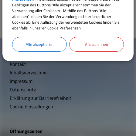
Maximilian Beck
Betätigen des Buttons "Alle akzeptieren" stimmen Sie der
Sehenswertes
Verwendung aller Cookies zu. Mithilfe des Buttons "Alle
ablehnen" lehnen Sie der Verwendung nicht erforderlicher
Cookies ab. Eine Auflistung der verwendeten Cookies finden Sie
Satzungen und Verordnungen
ebenfalls in unseren Cookie Präferenzen.
W
Alle akzeptieren
Alle ablehnen
Breitbandversorgung
Mehr entdecken
i
Kontakt
Wärmeplanung
c
Inhaltsverzeichnis
h
Impressum
t
Datenschutz
Erklärung zur Barrierefreiheit
i
Cookie Einstellungen
g
e
Öffnungszeiten