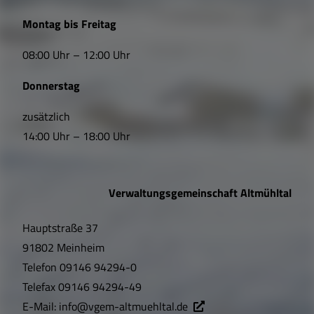
L
Montag bis Freitag
i
08:00 Uhr – 12:00 Uhr
n
Donnerstag
k
s
zusätzlich
14:00 Uhr – 18:00 Uhr
,
Ö
Verwaltungsgemeinschaft Altmühltal
f
Hauptstraße 37
f
91802 Meinheim
n
Telefon
09146 94294-0
u
Telefax
09146 94294-49
E-Mail:
info@vgem-altmuehltal.de