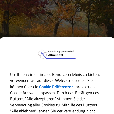
Verwaltungsgemeinschaft
Markt Markt Berolzheim
Ge
Um Ihnen ein optimales Benutzererlebnis zu bieten,
Hier finden Sie die Protokolle der Geme
verwenden wir auf dieser Webseite Cookies. Sie
Bürgerinformationssystem
können über die
Cookie Präferenzen
Ihre aktuelle
Cookie Auswahl anpassen. Durch das Betätigen des
Buttons "Alle akzeptieren" stimmen Sie der
(Hinweis: Die Protokolle werden erst nach Gen
Verwendung aller Cookies zu. Mithilfe des Buttons
veröffentlicht!)
"Alle ablehnen" lehnen Sie der Verwendung nicht