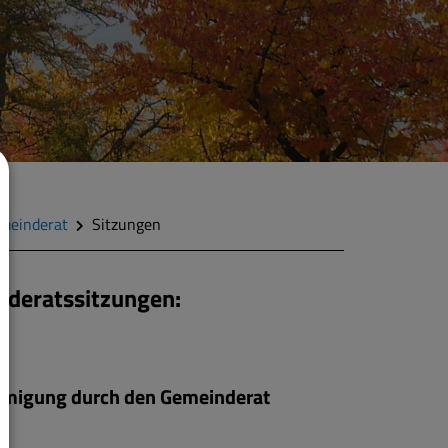
meinderat
Sitzungen
inderatssitzungen:
ehmigung durch den Gemeinderat